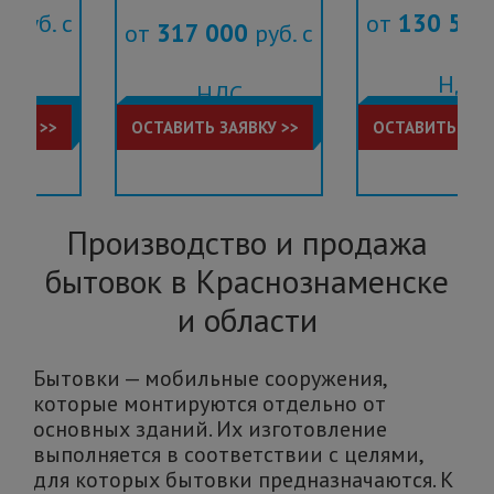
0
130 500
руб. с
от
317 000
от
руб. с
С
НДС
НДС
ЯВКУ >>
ОСТАВИТЬ ЗАЯВКУ >>
ОСТАВИТЬ ЗАЯ
Производство и продажа
бытовок в Краснознаменске
и области
Бытовки — мобильные сооружения,
которые монтируются отдельно от
основных зданий. Их изготовление
выполняется в соответствии с целями,
для которых бытовки предназначаются. К