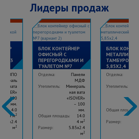
Лидеры продаж
ЕЙНЕР
БЛОК КОНТЕЙНЕР
БЛОК КОНТЕЙ
 С
ОФИСНЫЙ С
МЕТАЛЛИЧЕС
ОЙ №3
ПЕРЕГОРОДКАМИ И
ТАМБУРОМ
ТУАЛЕТОМ №7
5,85Х2,4
(ВАРИАНТ 2)
ДВПО
Отделка:
Панели
Отделка:
О
Минераль
МДФ
ная вата
Утеплитель:
Минераль
Утеплитель:
Ми
«ISOVER»
ная вата
– 100
«ISOVER»
«
мм.
– 100
–
:
14.0
мм.
Общая площадь:
2
4 м
Общая площадь:
14.0
2
5.85x2.4
4 м
Размер:
5
2
м
Размер:
5.85x2.4
2
м